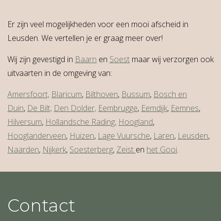
Er zijn veel mogelijkheden voor een mooi afscheid in
Leusden. We vertellen je er graag meer over!
Wij zijn gevestigd in
Baarn
en
Soest
maar wij verzorgen ook
uitvaarten in de omgeving van:
Amersfoort,
Blaricum
,
Bilthoven
,
Bussum
,
Bosch en
Duin
,
De Bilt,
Den Dolder,
Eembrugge
,
Eemdijk
,
Eemnes
,
Hilversum
,
Hollandsche Rading,
Hoogland
,
Hooglanderveen
,
Huizen
,
Lage Vuursche
,
Laren
,
Leusden
,
Naarden
,
Nijkerk
,
Soesterberg
,
Zeist
en
het Gooi
.
Contact