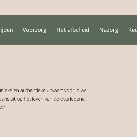
lijden
Voorzorg
Het afscheid
Nazorg
Ke
nieke en authentieke uitvaart voor jouw
e aansluit op het leven van de overledene,
an.