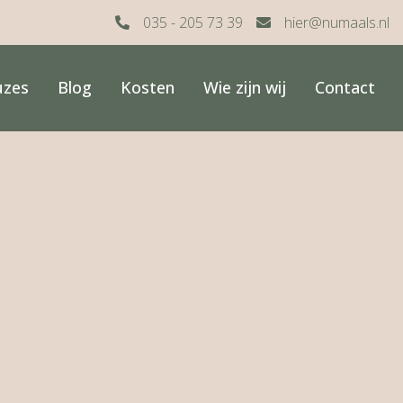
035 - 205 73 39
hier@numaals.nl
uzes
Blog
Kosten
Wie zijn wij
Contact